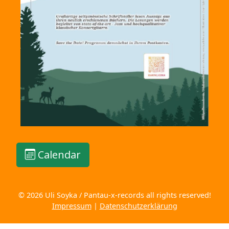
Calendar
© 2026 Uli Soyka / Pantau-x-records all rights reserved!
Impressum
|
Datenschutzerklärung