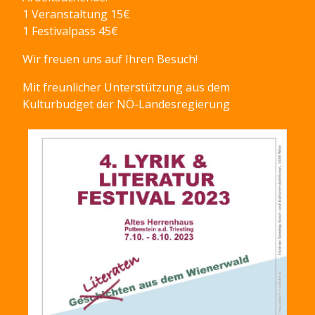
1 Veranstaltung 15€
1 Festivalpass 45€
Wir freuen uns auf Ihren Besuch!
Mit freunlicher Unterstützung aus dem
Kulturbudget der NÖ-Landesregierung