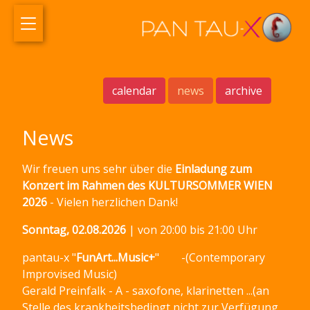
calendar
news
archive
News
Wir freuen uns sehr über die
Einladung zum
Konzert im Rahmen des KULTURSOMMER WIEN
2026
- Vielen herzlichen Dank!
Sonntag, 02.08.2026
| von 20:00 bis 21:00 Uhr
pantau-x "
FunArt...Music+
" -(Contemporary
Improvised Music)
Gerald Preinfalk - A - saxofone, klarinetten ...(an
Stelle des krankheitsbedingt nicht zur Verfügung