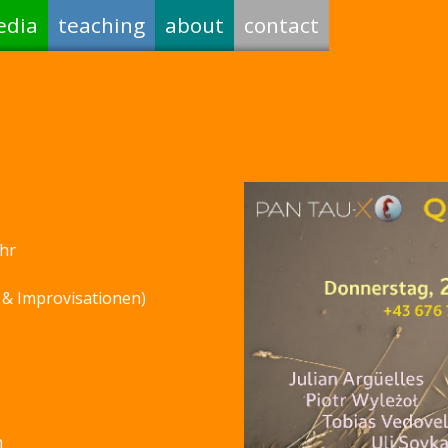
edia
teaching
about
contact
hr
 & Improvisationen)
n