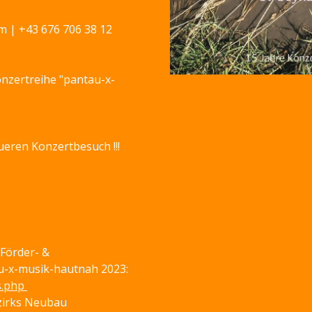
m | +43 676 706 38 12
onzertreihe "pantau-x-
ueren Konzertbesuch !!!
 Förder- &
u-x-musik-hautnah 2023:
s.php
ezirks Neubau