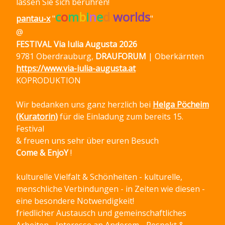
lassen Sie sich berühren!
c
o
m
b
i
n
e
d
worlds
pantau-x
"
"
@
FESTIVAL Via Iulia Augusta 2026
9781 Oberdrauburg,
DRAUFORUM
| Oberkärnten
https://www.via-iulia-augusta.at
KOPRODUKTION
Wir bedanken uns ganz herzlich bei
Helga Pöcheim
(Kuratorin)
für die Einladung zum bereits 15.
Festival
& freuen uns sehr über euren Besuch
Come & EnjoY
!
kulturelle Vielfalt & Schönheiten - kulturelle,
menschliche Verbindungen - in Zeiten wie diesen -
eine besondere Notwendigkeit!
friedlicher Austausch und gemeinschaftliches