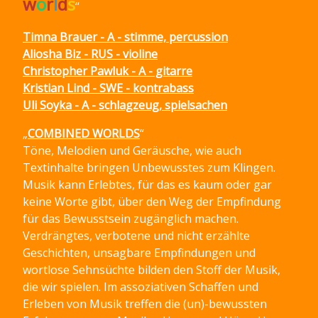
w
o
r
l
d
s
“
Timna Brauer - A - stimme, percussion
Aliosha Biz - RUS - violine
Christopher Pawluk - A - gitarre
Kristian Lind - SWE - kontrabass
Uli Soyka - A - schlagzeug, spielsachen
„
COMBINED WORLDS
“
Töne, Melodien und Geräusche, wie auch
Textinhalte bringen Unbewusstes zum Klingen.
Musik kann Erlebtes, für das es kaum oder gar
keine Worte gibt, über den Weg der Empfindung
für das Bewusstsein zugänglich machen.
Verdrängtes, verbotene und nicht erzählte
Geschichten, unsagbare Empfindungen und
wortlose Sehnsüchte bilden den Stoff der Musik,
die wir spielen. Im assoziativen Schaffen und
Erleben von Musik treffen die (un)-bewussten