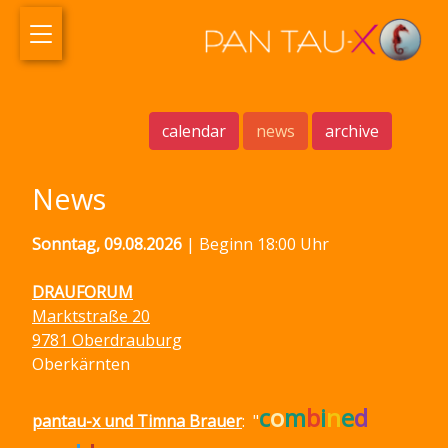
calendar
news
archive
News
Sonntag, 09.08.2026
| Beginn 18:00 Uhr
DRAUFORUM
Marktstraße 20
9781 Oberdrauburg
Oberkärnten
c
o
m
b
i
n
e
d
pantau-x und Timna Brauer
: "